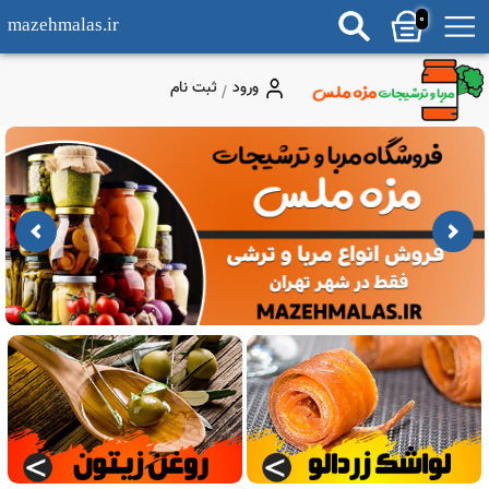
0
mazehmalas.ir
ورود
ثبت نام
/