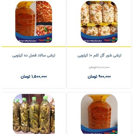
جدیدترین کالاها
عرق نعناع خانگی یک لیتری
ترشی مخلوط گل کلم ریز ده کیلویی
400,000
تومان
900,000
تومان
350,000
تومان
900,000
تومان