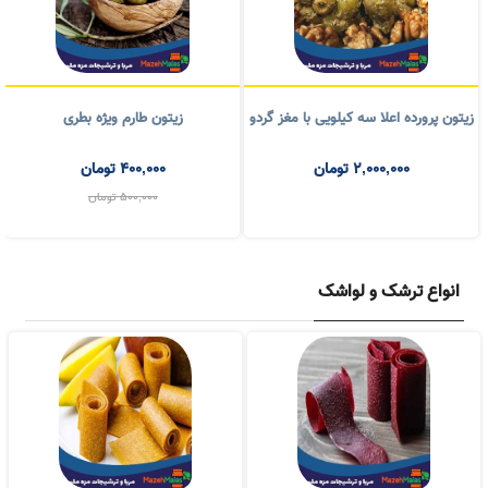
تون پرورده اعلا سه کیلویی با مغز گردو
زیتون طارم ویژه بطری
2,000,000
تومان
400,000
تومان
500,000
تومان
انواع ترشک و لواشک