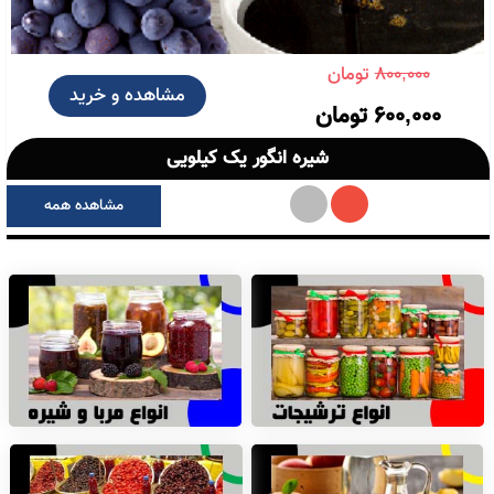
شگفت‌انگیزها
30.23:54:06
انواع ترشیجات